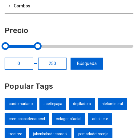
Combos
Precio
Popular Tags
cardomariano
aceitepapa
depiladora
hielomineral
cremababadecaracol
colagenofacial
arboldete
treatree
jabonbabadecaracol
pomadadetoronja